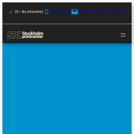
25 + års erfarenhet
08-506 616 35
info@stockholmprintcenter.se