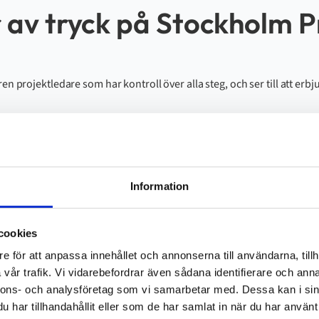
r av tryck på Stockholm P
ren projektledare som har kontroll över alla steg, och ser till att e
Vi
hjälper
dig med
:
Information
cookies
e för att anpassa innehållet och annonserna till användarna, tillh
Produktion
vår trafik. Vi vidarebefordrar även sådana identifierare och anna
nnons- och analysföretag som vi samarbetar med. Dessa kan i sin
har tillhandahållit eller som de har samlat in när du har använt 
Med vår moderna tryckutrustning producerar vi