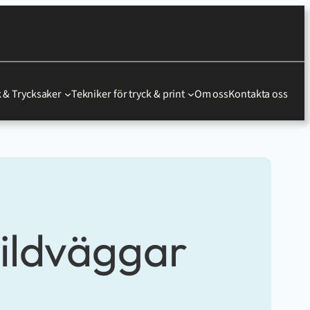
 & Trycksaker
Tekniker för tryck & print
Om oss
Kontakta oss
bildväggar