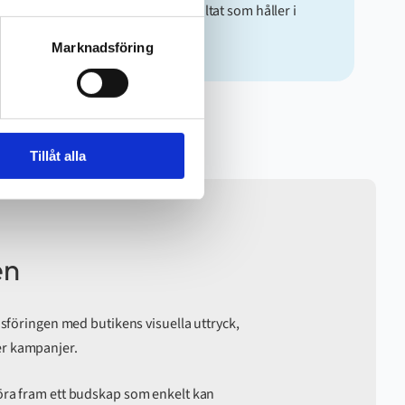
Vi säkerställer ett perfekt slutresultat som håller i
många år.
Marknadsföring
Tillåt alla
en
sföringen med butikens visuella uttryck,
ler kampanjer.
t föra fram ett budskap som enkelt kan