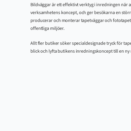
Bildväggar är ett effektivt verktyg i inredningen när a
verksamhetens koncept, och ger besökarna en störr
producerar och monterar tapetväggar och fototapeter
offentliga miljöer.
Allt fler butiker söker specialdesignade tryck för 
blick och lyfta butikens inredningskoncept till en ny 