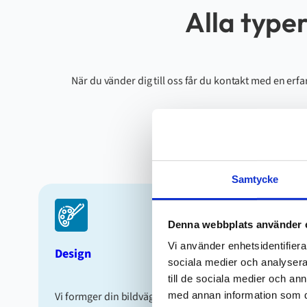
Alla type
När du vänder dig till oss får du kontakt med en erfa
Samtycke
Denna webbplats använder 
Vi använder enhetsidentifierar
Design
sociala medier och analysera 
till de sociala medier och a
Vi formger din bildvägg utifrån dina önskemål,
med annan information som du 