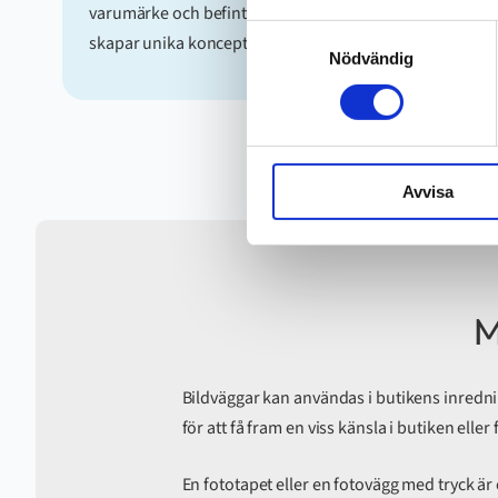
varumärke och befintlig inredning. Våra designers
Samtyckesval
skapar unika koncept som fångar rätt känsla.
Nödvändig
Avvisa
M
Bildväggar kan användas i butikens inredni
för att få fram en viss känsla i butiken ell
En fototapet eller en fotovägg med tryck är 