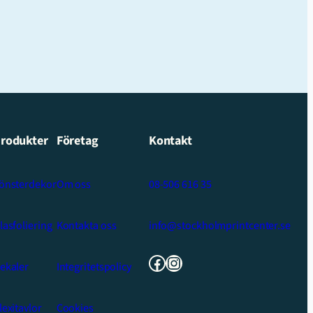
rodukter
Företag
Kontakt
önsterdekor
Om oss
08-506 616 35
lasfoliering
Kontakta oss
info@stockholmprintcenter.se
Facebook
Instagram
ekaler
Integritetspolicy
lexitavlor
Cookies