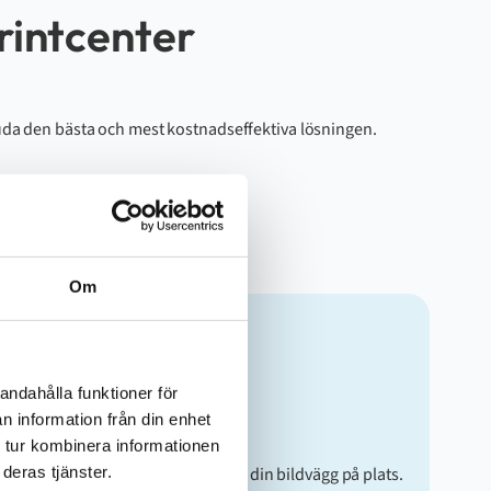
rintcenter
rbjuda den bästa och mest kostnadseffektiva lösningen.
Om
andahålla funktioner för
Montering
n information från din enhet
 tur kombinera informationen
Våra erfarna montörer installerar din bildvägg på plats.
deras tjänster.