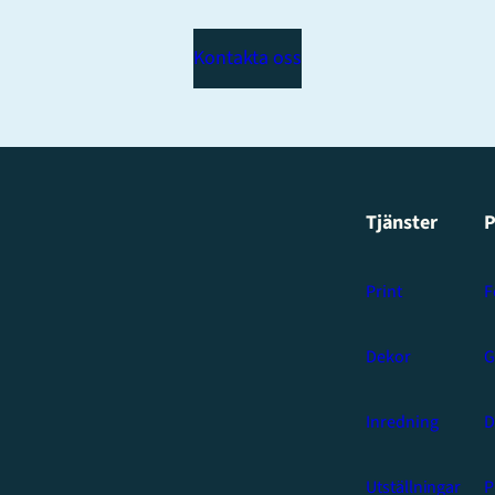
Kontakta oss
Tjänster
P
Print
F
Dekor
G
Inredning
D
Utställningar
P