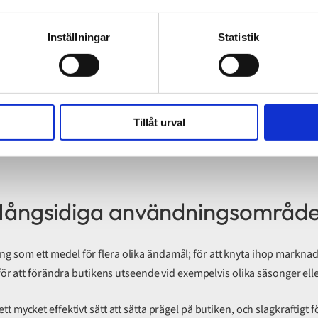
högkvalitativa tapeter i valfritt format och material.
Inställningar
Statistik
Tillåt urval
ångsidiga användningsområd
ng som ett medel för flera olika ändamål; för att knyta ihop marknad
er för att förändra butikens utseende vid exempelvis olika säsonger el
ett mycket effektivt sätt att sätta prägel på butiken, och slagkraftig