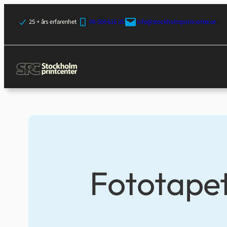
25 + års erfarenhet
08-506 616 35
info@stockholmprintcenter.se
Fototapet