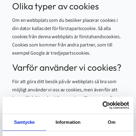
Olika typer av cookies
Om en webbplats som du besöker placerar cookies i
din dator kallas det för förstapartscookie. Så alla
cookies från denna webbplats är förstahandscookies.
Cookies som kommer från andra partner, som till
exempel Google är tredjepartscookies.
Varför använder vi cookies?
För att göra ditt besök på vår webbplats så bra som
möjligt använder vi oss av cookies, men även för att
kunna förbättra den. Vi sparar inga IP-nummer eller
liknande uppgifter om dig.
Förbättras upplevelse med
Samtycke
Information
Om
funktionscookies