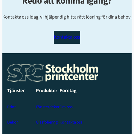
Redo att komma igång?
Kontakta oss idag, vi hjälper dig hitta rätt lösning för dina behov.
Kontakta oss
Tjänster
Produkter
Företag
Print
Fönsterdekor
Om oss
Dekor
Glasfoliering
Kontakta oss