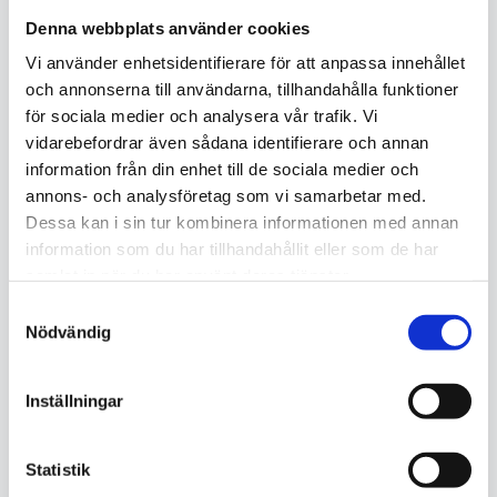
Denna webbplats använder cookies
Vi sparar cookies om vilka sidor du besökt hos oss för
att skapa en smidigare upplevelse av vår webbplats för
Vi använder enhetsidentifierare för att anpassa innehållet
och annonserna till användarna, tillhandahålla funktioner
dig. Detta kan vara att du slipper se ett pop-up fönster
för sociala medier och analysera vår trafik. Vi
flera gånger då cookien sparar att du redan har sett
vidarebefordrar även sådana identifierare och annan
den.
information från din enhet till de sociala medier och
Förbättra webbplatsen med
annons- och analysföretag som vi samarbetar med.
Dessa kan i sin tur kombinera informationen med annan
analyscookies
information som du har tillhandahållit eller som de har
samlat in när du har använt deras tjänster.
Vi samlar in övergripande analytics information om
Samtyckesval
hur du använder webbplatsen med hjälp av cookies.
Nödvändig
Detta kan vara information som berättar vilka av våra
sidor som är populärast. Med hjälp av denna
Inställningar
informationen kan vi förbättra vår webbplats.
Ta bort cookies
Statistik